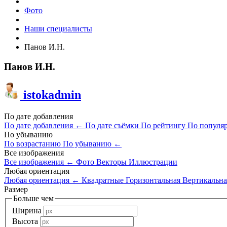
Фото
Наши специалисты
Панов И.Н.
Панов И.Н.
istokadmin
По дате добавления
По дате добавления
←
По дате съёмки
По рейтингу
По популя
По убыванию
По возрастанию
По убыванию
←
Все изображения
Все изображения
←
Фото
Векторы
Иллюстрации
Любая ориентация
Любая ориентация
←
Квадратные
Горизонтальная
Вертикальна
Размер
Больше чем
Ширина
Высота