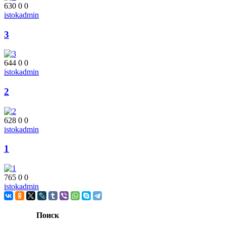
630
0
0
istokadmin
3
644
0
0
istokadmin
2
628
0
0
istokadmin
1
765
0
0
istokadmin
Поиск